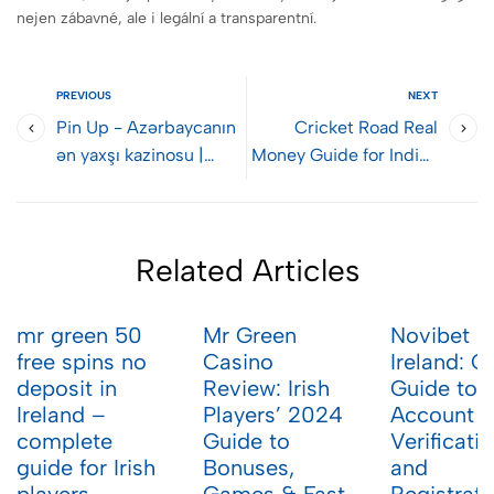
nejen zábavné, ale i legální a transparentní.
PREVIOUS
NEXT
Pin Up - Azərbaycanın
Cricket Road Real
ən yaxşı kazinosu |
Money Guide for Indian
Rəsmi sayt
Players
Related Articles
mr green 50
Mr Green
Novibet
free spins no
Casino
Ireland: Q
deposit in
Review: Irish
Guide to
Ireland –
Players’ 2024
Account
complete
Guide to
Verificati
guide for Irish
Bonuses,
and