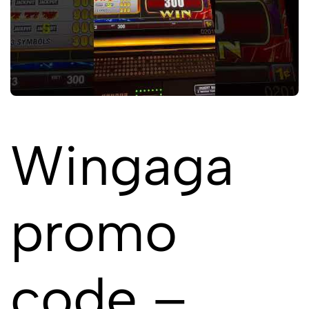
Wingaga
promo
code –