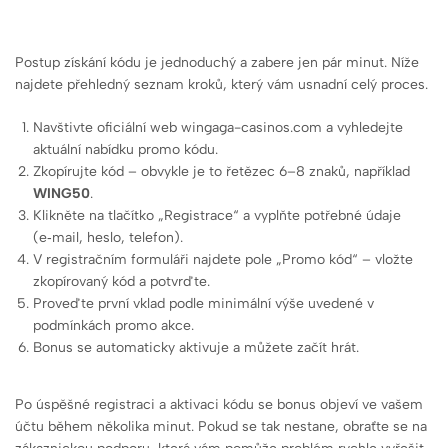
Postup získání kódu je jednoduchý a zabere jen pár minut. Níže
najdete přehledný seznam kroků, který vám usnadní celý proces.
Navštivte oficiální web wingaga-casinos.com a vyhledejte
aktuální nabídku promo kódu.
Zkopírujte kód – obvykle je to řetězec 6–8 znaků, například
WING50
.
Klikněte na tlačítko „Registrace“ a vyplňte potřebné údaje
(e‑mail, heslo, telefon).
V registračním formuláři najdete pole „Promo kód“ – vložte
zkopírovaný kód a potvrďte.
Proveďte první vklad podle minimální výše uvedené v
podmínkách promo akce.
Bonus se automaticky aktivuje a můžete začít hrát.
Po úspěšné registraci a aktivaci kódu se bonus objeví ve vašem
účtu během několika minut. Pokud se tak nestane, obraťte se na