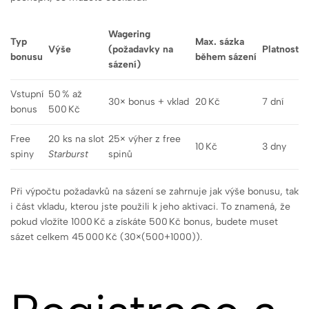
Wagering
Typ
Max. sázka
Výše
(požadavky na
Platnost
bonusu
během sázení
sázení)
Vstupní
50 % až
30× bonus + vklad
20 Kč
7 dní
bonus
500 Kč
Free
20 ks na slot
25× výher z free
10 Kč
3 dny
spiny
Starburst
spinů
Při výpočtu požadavků na sázení se zahrnuje jak výše bonusu, tak
i část vkladu, kterou jste použili k jeho aktivaci. To znamená, že
pokud vložíte 1000 Kč a získáte 500 Kč bonus, budete muset
sázet celkem 45 000 Kč (30×(500+1000)).