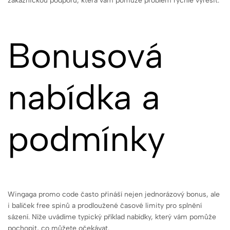
zákaznickou podporu, která vám pomůže problém rychle vyřešit.
Bonusová
nabídka a
podmínky
Wingaga promo code často přináší nejen jednorázový bonus, ale
i balíček free spinů a prodloužené časové limity pro splnění
sázení. Níže uvádíme typický příklad nabídky, který vám pomůže
pochopit, co můžete očekávat.