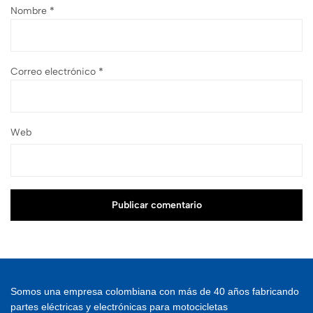
Nombre
*
Correo electrónico
*
Web
Publicar comentario
Somos una empresa colombiana con más de 40 años fabricando
partes eléctricas y electrónicas para motocicletas