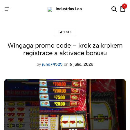
0
LATESTS
Wingaga promo code – krok za krokem
registrace a aktivace bonusu
by
juno74525
on
6 julio, 2026