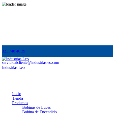
321 748 46 39
servicioalcliente@industriasleo.com
Industrias Leo
Somos proveedores de repuestos de motos de gran calidad, tenemos 3
Inicio
Tienda
Productos
Bobinas de Luces
Bobina de Encendido