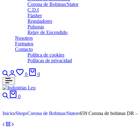
Corona de Bobinas/Stator
C.D.I
Flasher
Reguladores
Pulsoras
Relay de Encendido
Nosotros
Formatos
Contacto
Política de cookies
Políticas de privacidad
0
0
0
Inicio
Shop
Corona de Bobinas/Stator
659 Corona de bobinas DR – 