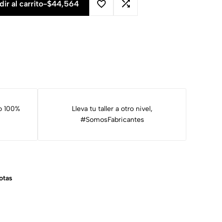
ir al carrito
-
$
44,564
o 100%
Lleva tu taller a otro nivel,
#SomosFabricantes
otas