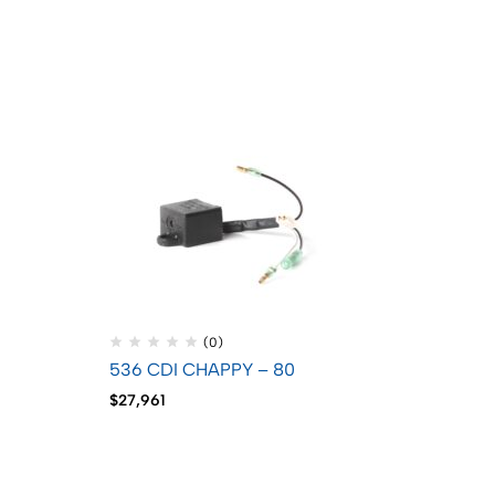
554 C
NXG 
$
70,7
(0)
536 CDI CHAPPY – 80
$
27,961