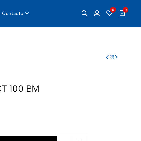
321 748 46 39
servicioalcliente@industriasleo.com
0
0
Contacto
CT 100 BM