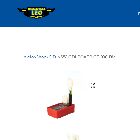
I
Industrias
Somos
Leo
proveedores
de
repuestos
de
Inicio
Shop
C.D.I
551 CDI BOXER CT 100 BM
motos
de
gran
calidad,
tenemos
35
años
de
experiencia