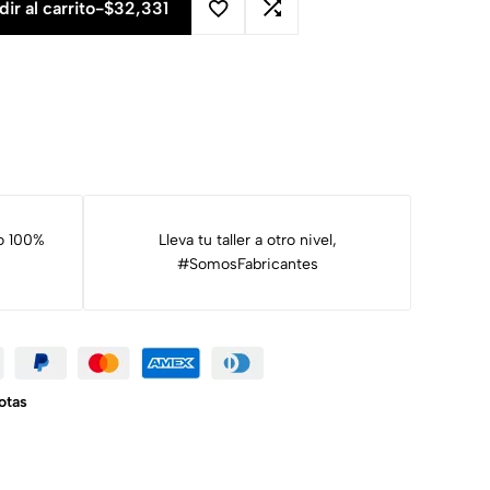
ir al carrito
-
$
32,331
o 100%
Lleva tu taller a otro nivel,
#SomosFabricantes
otas