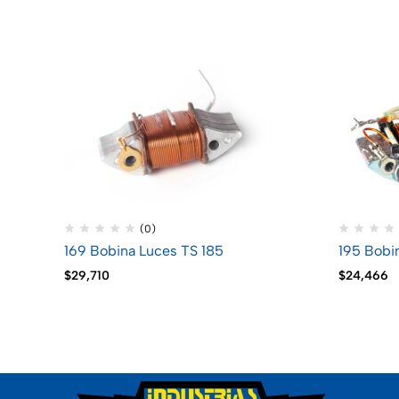
(0)
169 Bobina Luces TS 185
195 Bobi
$
29,710
$
24,466