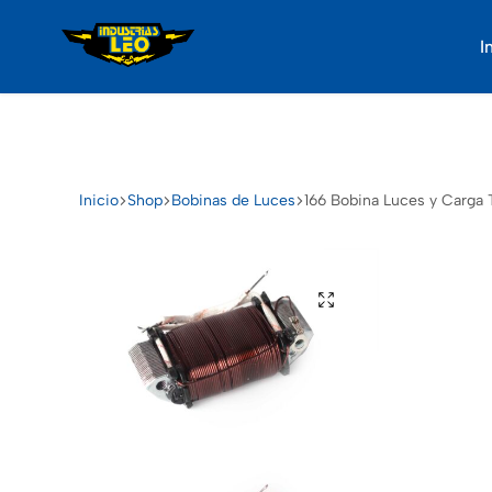
I
Industrias
Somos
Leo
proveedores
de
repuestos
de
Inicio
Shop
Bobinas de Luces
166 Bobina Luces y Carga 
motos
de
gran
calidad,
tenemos
35
años
de
experiencia