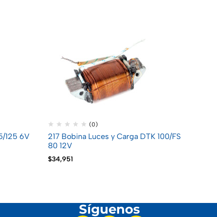
218 B
INDÚ
$
29,7
(0)
5/125 6V
217 Bobina Luces y Carga DTK 100/FS
80 12V
$
34,951
Síguenos