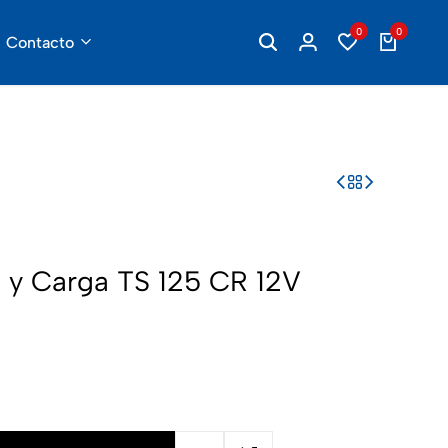
321 748 46 39
servicioalcliente@industriasleo.com
0
0
Contacto
 y Carga TS 125 CR 12V