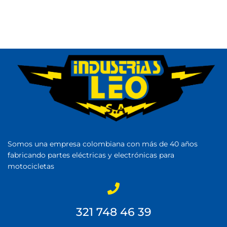
Somos una empresa colombiana con más de 40 años
fabricando partes eléctricas y electrónicas para
motocicletas
321 748 46 39