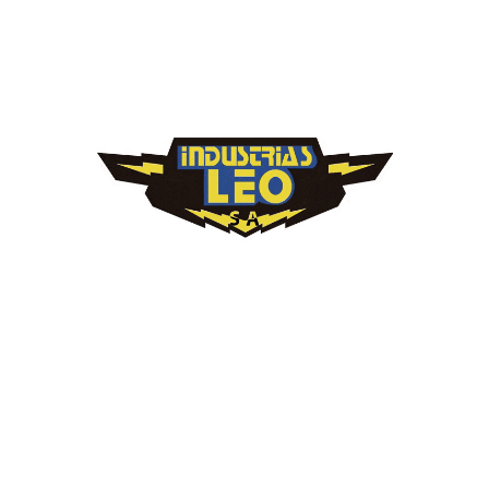
(0)
556 CDI CBF 150 4T 12V
$
74,273