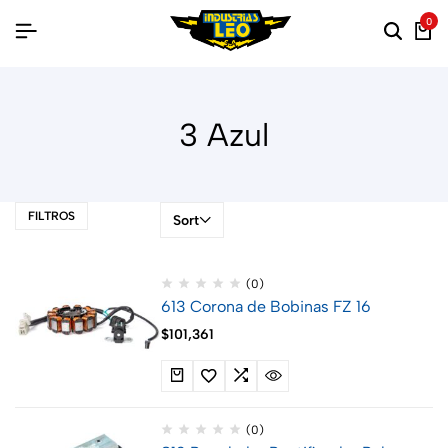
0
3 Azul
FILTROS
Sort
(0)
613 Corona de Bobinas FZ 16
$
101,361
(0)